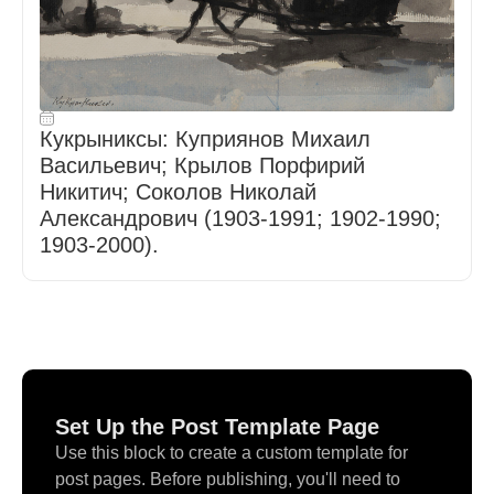
Кукрыниксы: Куприянов Михаил
Васильевич; Крылов Порфирий
Никитич; Соколов Николай
Александрович (1903-1991; 1902-1990;
1903-2000).
Set Up the Post Template Page
Use this block to create a custom template for
post pages. Before publishing, you'll need to