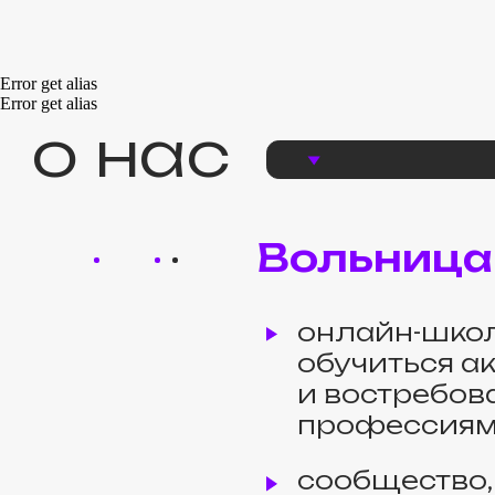
подробнее о курсе
Вольница
Error get alias
Error get alias
онлайн-школа, г
обучиться акту
и востребованн
профессиям
сообщество, где
коллег, друзей
и единомышлен