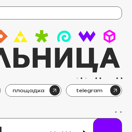
адка
telegram