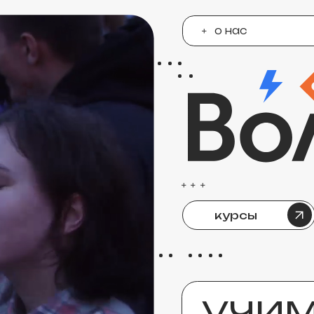
о нас
курсы
площ
учим