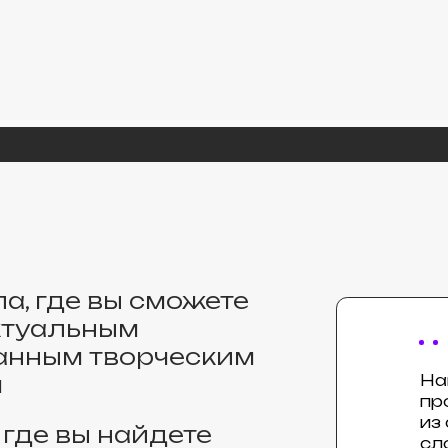
де вы сможете
альным
ым творческим
Наши авторы 
продвинутые 
из сферы CG,
 вы найдете
сложные вещи
ников