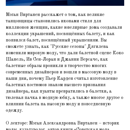
Мэган Виртанен расскажет о том, как великие
танцовщицы становились иконами стиля для
миллионов женщин, какие ювелирные дома создавали
коллекции украшений, посвящённых балету, и как
появился балет, посвящённый украшениям. Вы
сможете узнать, как "Русские сезоны" Дягилева
изменили мировую моду, что дали балетной сцене Коко
Шанель, Ив Сен-Лоран и Джанни Версаче, как
балетные образы проникли в творчество многих
современных дизайнеров и вошли в массовую моду в
наши дни, почему Пьер Карден считал изготовление
балетных костюмов знаком высшего признания
дизайнера, как пуанты превратились в балетки, а
тюлевая пачка в модную юбку, а также многое другое о
влиянии балета на высокую моду и повседневную
одежду.
О лекторе: Мэган Александровна Виртанен – историк
моды, культуролог, автор книги «Советская мода,