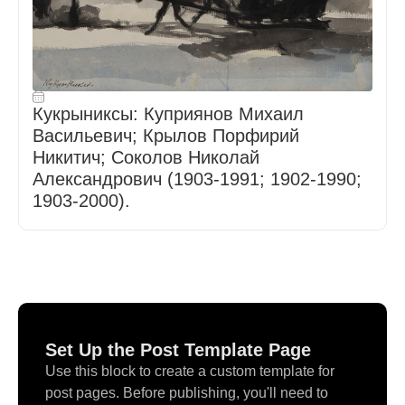
Кукрыниксы: Куприянов Михаил
Васильевич; Крылов Порфирий
Никитич; Соколов Николай
Александрович (1903-1991; 1902-1990;
1903-2000).
Set Up the Post Template Page
Use this block to create a custom template for
post pages. Before publishing, you'll need to