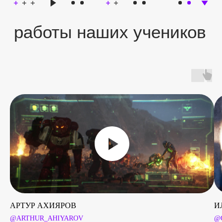
behance
artstation
отзывы
АРТУР АХИЯРОВ
И
@ARTHUR_AHIYAROV
@