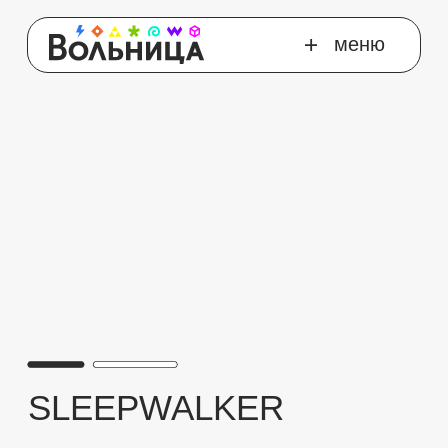
о школе
меню
отзывы
корпоративное обуче
контакты
обзор курса
SLEEPWALKER
Старт пятого потока:
30 августа
Стоимость:
28400
от
руб