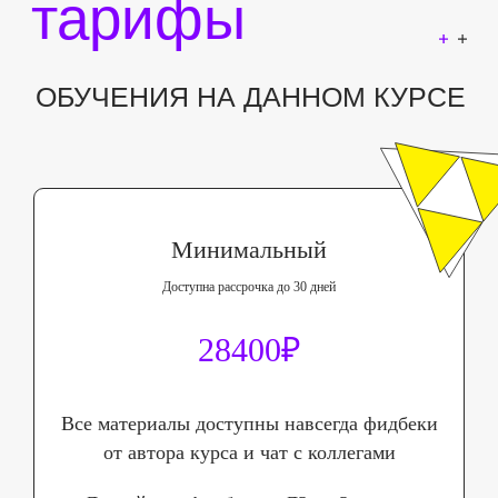
портфолио, сделал 3 сцены, и нашёл работу,
где я могу применить то, чему научился.
А ещё сообщество - просто любовь) Я
никогда не понимал пункта в курсах
"классное комьюнити", но теперь понял.
Такие разные профи, такой разный опыт и
истории. А всех нас объединила любовь к
3Д, желание творить и создавать! Это очень
Минимальный
круто! Спасибо!
Доступна рассрочка до 30 дней
Достоинства
Я никак не нарадуюсь тому, что наконец
28400₽
могу создать своими руками картинку из
своей головы.
Все материалы доступны навсегда фидбеки
А ещё столько дорог сразу открылось: игры,
от автора курса и чат с коллегами
кино, реклама. А самое главное, что
работаешь в течение курса именно над