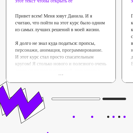
этот текст чтобы открыть ее
Привет всем! Меня зовут Данила. И я
считаю, что пойти на этот курс было одним
из самых лучших решений в моей жизни.
Я долго не знал куда податься: пропсы,
корпоративное обучение
персонажи, анимация, программирование.
И этот курс стал просто спасательным
кругом! Я столько нового и полезного очень
В
давно не получал: сценарий, раскадровка,
анимация и сборка уровня, свет, цвет,
похожие
курсы
композиция, эффекты и это ведь не всё!!!
Целая студия в моей голове и руках.
Я до этого вообще не думал даже о том. что
смогу делать реально крутые работы,
которые будет не стыдно показать
работодателю и друзьям. Да уже сейчас
только благодаря курсу я оформил